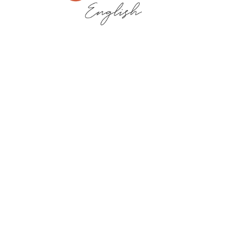
Полная противоположность сестры Сансы, она слышала зов
приключений и не хотела делать то, что ожидал от нее
Вестерос. Перед Вами лексика от Арьи Старк!
Прилагательные от Арьи: