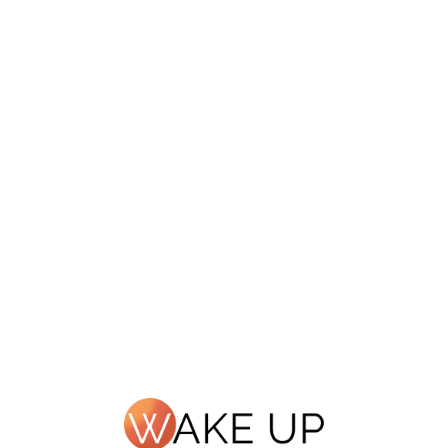
ЛИЧНЫЙ КАБИНЕТ
ОНЛАЙН ИНТЕНСИВ WAKE
UP YOUR SPEAKING FOR
EXAMS
Онлайн интенсив по подготовке к устной части
экзаменов FCE/CAE/CPE
Старт: 2 марта 2026 года