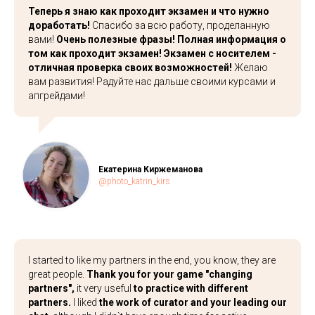
Теперь я знаю как проходит экзамен и что нужно
доработать!
Спасибо за всю работу, проделанную
вами!
Очень полезные фразы! Полная информация о
том как проходит экзамен! Экзамен с носителем -
отличная проверка своих возможностей!
Желаю
вам развития! Радуйте нас дальше своими курсами и
апгрейдами!
Екатерина Киржеманова
@photo_katrin_kirs
I started to like my partners in the end, you know, they are
great people.
Thank you for your game "changing
partners",
it very useful
to practice with different
partners.
I liked
the work of curator and your leading our